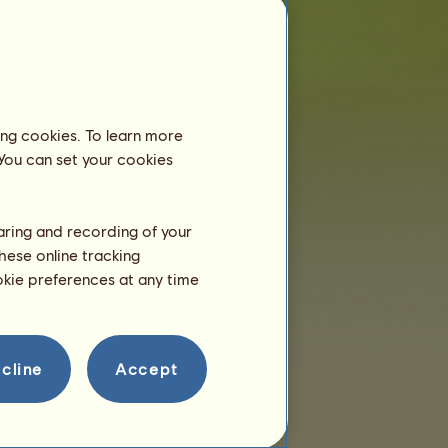
7 godzin temu
aX3
14 godzin temu
r
1 dzień temu
1 dzień temu
r
2 dni temu
ing cookies. To learn more
 You can set your cookies
haring and recording of your
hese online tracking
ookie preferences at any time
cline
Accept