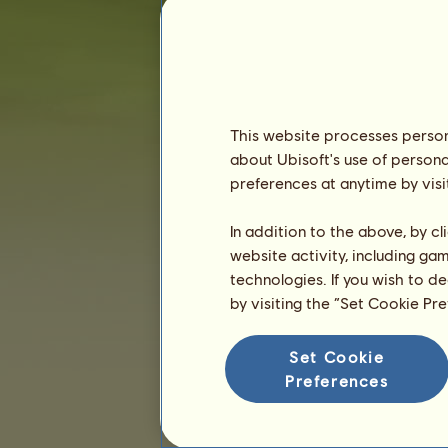
Ostatnia 
Karma:
1
Ulubione konie
This website processes persona
about Ubisoft's use of persona
preferences at anytime by visi
In addition to the above, by c
Koń
website activity, including ga
technologies. If you wish to d
Prezentacja
by visiting the “Set Cookie Pr
Set Cookie
Preferences