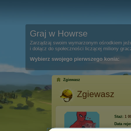
Graj w Howrse
Zarządzaj swoim wymarzonym ośrodkiem jeź
i dołącz do społeczności liczącej miliony grac
Wybierz swojego pierwszego konia:
Zgiewasz
Zgiewasz
Staż:
1 0
Data rejes