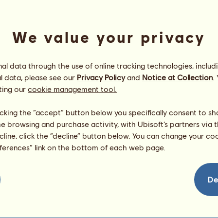
wizyta:
06.08.2026
Lemur.
0
punktów
WerQua
Szekspi
We value your privacy
Exitialis
Szekspi
l data through the use of online tracking technologies, includ
l data, please see our
Privacy Policy
and
Notice at Collection
.
ting our
cookie management tool.
Blade Ciele
licking the “accept” button below you specifically consent to s
 pełnej krwi angielskiej
Pokaż wszystkie moje konie
me browsing and purchase activity, with Ubisoft’s partners via t
ecline, click the “decline” button below. You can change your c
eferences” link on the bottom of each web page.
De