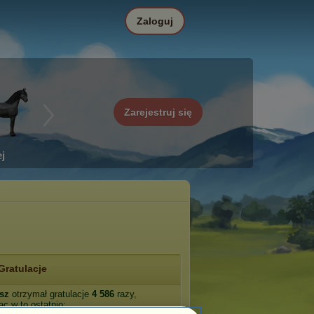
Zaloguj
Zarejestruj się
j
Gratulacje
sz
otrzymał gratulacje
4 586
razy,
ąc w to ostatnio: