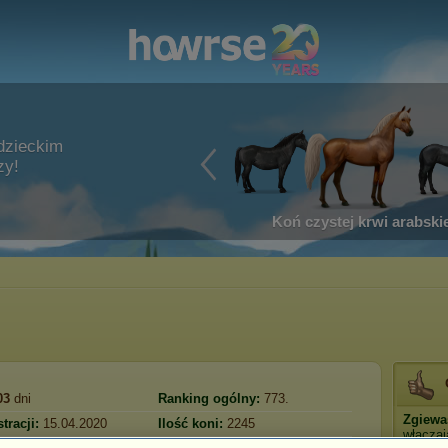
dzieckim
zy!
Koń czystej krwi arabskie
03
dni
Ranking ogólny:
773.
Zgiewa
tracji:
15.04.2020
Ilość koni:
2245
włączaj
Fundusze:
3 678 181