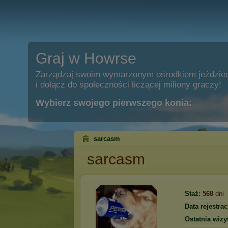
Graj w Howrse
Zarządzaj swoim wymarzonym ośrodkiem jeździe
i dołącz do społeczności liczącej miliony graczy!
Wybierz swojego pierwszego konia:
sarcasm
sarcasm
Staż:
568
dni
Data rejestracj
Ostatnia wizy