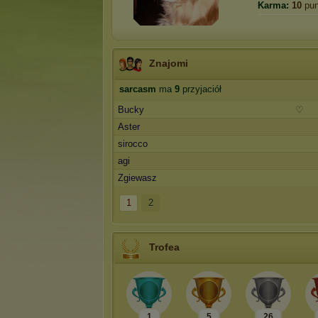
Karma:
10
pun
Znajomi
sarcasm
ma
9
przyjaciół
Bucky
♡
Aster
sirocco
agi
Zgiewasz
1
2
Trofea
1
5
26