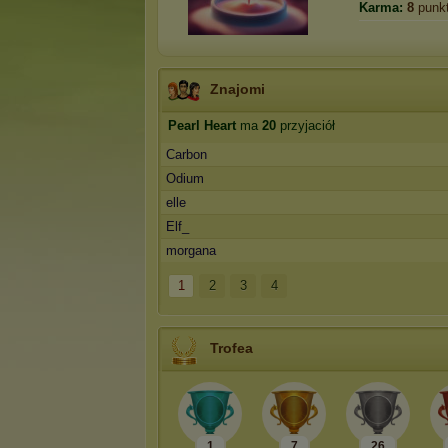
Karma:
8
punk
Znajomi
Pearl Heart
ma
20
przyjaciół
Carbon
Odium
elle
Elf_
morgana
1
2
3
4
Trofea
1
7
26