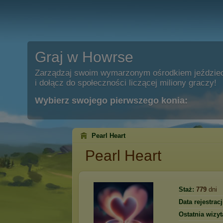
Graj w Howrse
Zarządzaj swoim wymarzonym ośrodkiem jeździe
i dołącz do społeczności liczącej miliony graczy!
Wybierz swojego pierwszego konia:
Pearl Heart
Pearl Heart
Staż:
779
dni
Data rejestracj
Ostatnia wizyt