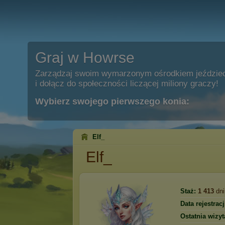
Graj w Howrse
Zarządzaj swoim wymarzonym ośrodkiem jeździe
i dołącz do społeczności liczącej miliony graczy!
Wybierz swojego pierwszego konia:
Elf_
Elf_
Staż:
1 413
dni
Data rejestracj
Ostatnia wizyt