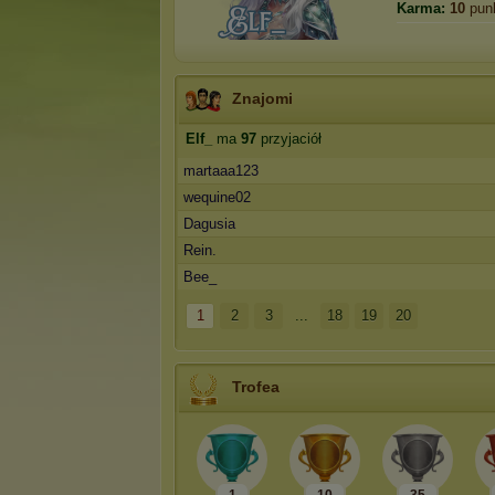
Karma:
10
pun
Znajomi
Elf_
ma
97
przyjaciół
martaaa123
wequine02
Dagusia
Rein.
Bee_
1
2
3
...
18
19
20
Trofea