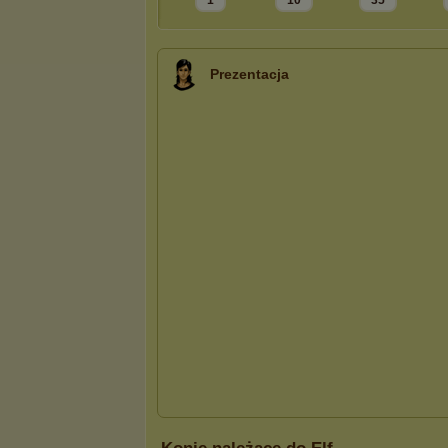
1
10
35
Prezentacja