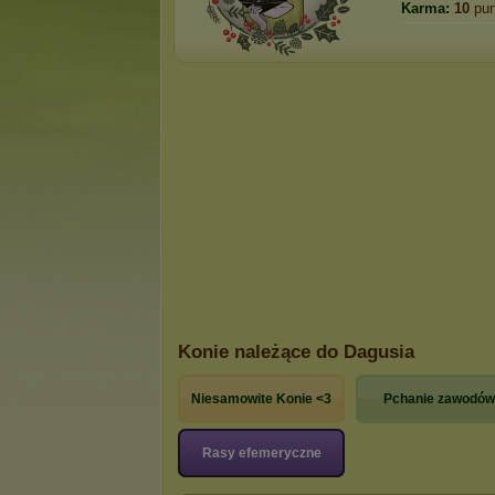
Karma:
10
pun
Konie należące do Dagusia
Niesamowite Konie <3
Pchanie zawodów
Rasy efemeryczne