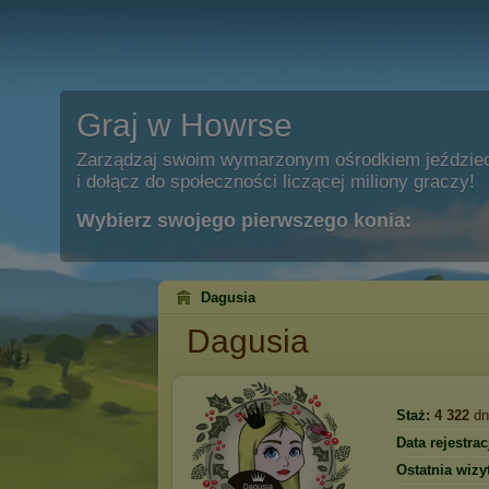
Graj w Howrse
Zarządzaj swoim wymarzonym ośrodkiem jeździe
i dołącz do społeczności liczącej miliony graczy!
Wybierz swojego pierwszego konia:
Dagusia
Dagusia
Staż:
4 322
dn
Data rejestracj
Ostatnia wizy