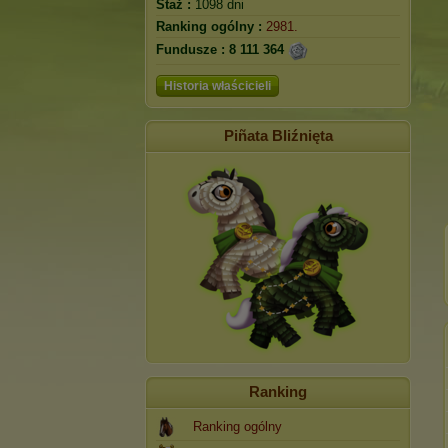
Staż :
1098 dni
Ranking ogólny :
2981.
Fundusze :
8 111 364
Historia właścicieli
Piñata Bliźnięta
Ranking
Ranking ogólny