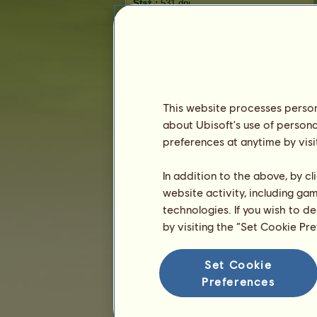
Staż :
531 dni
Ranking ogólny :
4759.
Fundusze :
7 512 756
Historia właścicieli
Ranking
This website processes persona
Ranking ogólny
about Ubisoft's use of persona
Ranking gatunków
preferences at anytime by visi
Ranking zwycięstw
In addition to the above, by c
website activity, including ga
technologies. If you wish to d
by visiting the “Set Cookie Pr
Set Cookie
Preferences