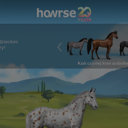
dzieckim
zy!
Koń czystej krwi arabskie