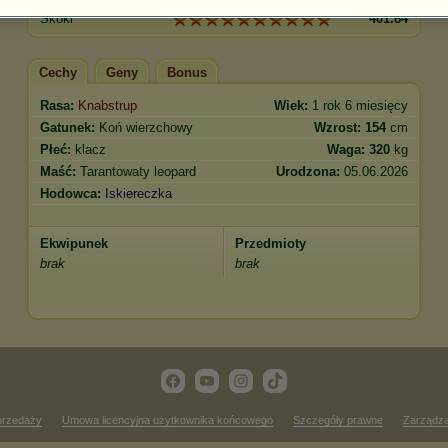
Skoki
401.84
Cechy
Geny
Bonus
Rasa:
Knabstrup
Wiek:
1 rok 6 miesięcy
Gatunek:
Koń wierzchowy
Wzrost:
154
cm
Płeć:
klacz
Waga:
320
kg
Maść:
Tarantowaty leopard
Urodzona:
05.06.2026
Hodowca:
Iskiereczka
Ekwipunek
Przedmioty
brak
brak
przedaży
Umowa licencyjna użytkownika końcowego
Szczegóły prawne
Zarządza