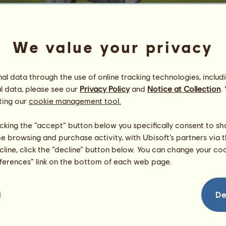
We value your privacy
l data through the use of online tracking technologies, includ
l data, please see our
Privacy Policy
and
Notice at Collection
.
Kella
ting our
cookie management tool.
$ golden dots $
Energia
33
%
licking the “accept” button below you specifically consent to s
14:30
Zdrowie
100
%
me browsing and purchase activity, with Ubisoft’s partners via t
Morale
100
%
ecline, click the “decline” button below. You can change your c
eferences” link on the bottom of each web page.
Umiejętności
Suma:
1955.71
Wytrzymałość
166.32
Prędkość
205.93
De
Ujeżdżenie
518.21
Galop
308.98
Kłus
354.42