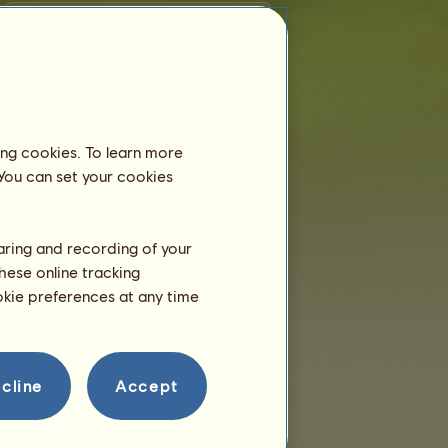
Trening
Kella będzie w stanie trenować
w wieku 2 lata.
Ona ma dopiero 1 rok 6
miesięcy!
ing cookies. To learn more
Rozmnażanie
 You can set your cookies
haring and recording of your
hese online tracking
ookie preferences at any time
cline
Accept