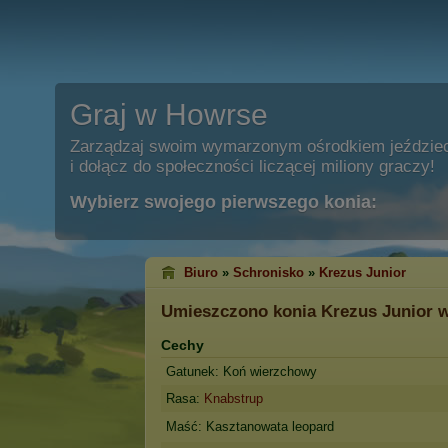
Graj w Howrse
Zarządzaj swoim wymarzonym ośrodkiem jeździe
i dołącz do społeczności liczącej miliony graczy!
Wybierz swojego pierwszego konia:
Biuro
»
Schronisko
»
Krezus Junior
Umieszczono konia
Krezus Junior
w
Cechy
Gatunek: Koń wierzchowy
Rasa:
Knabstrup
Maść: Kasztanowata leopard