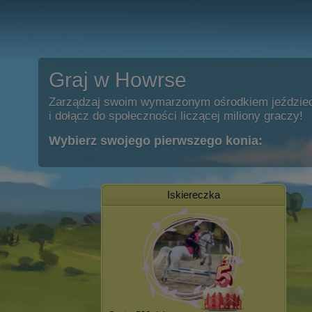
Graj w Howrse
Zarządzaj swoim wymarzonym ośrodkiem jeździe
i dołącz do społeczności liczącej miliony graczy!
Wybierz swojego pierwszego konia:
Iskiereczka