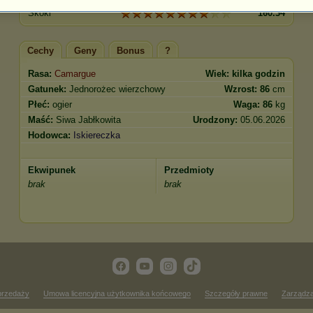
Skoki
160.34
Cechy
Geny
Bonus
?
Rasa:
Camargue
Wiek:
kilka godzin
Gatunek:
Jednorożec wierzchowy
Wzrost:
86
cm
Płeć:
ogier
Waga:
86
kg
Maść:
Siwa Jabłkowita
Urodzony:
05.06.2026
Hodowca:
Iskiereczka
Ekwipunek
Przedmioty
brak
brak
przedaży
Umowa licencyjna użytkownika końcowego
Szczegóły prawne
Zarządza