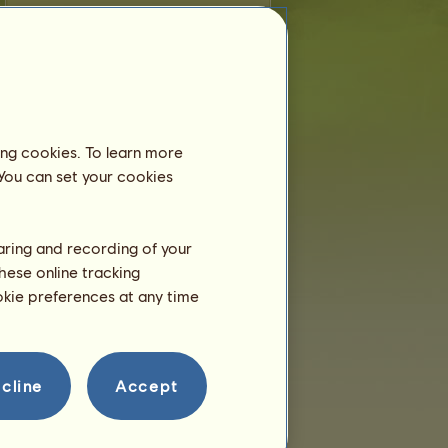
Koń:
Kleant
jest młodszy, niż 6 miesięcy
i ciągle mieszka ze swoją matką, więc nie
musisz umieszczać go w ośrodku
jeździeckim.
Trening
ing cookies. To learn more
Kleant będzie w stanie
trenować w wieku 2 lata.
 You can set your cookies
On ma dopiero parę godzin!
Rozmnażanie
haring and recording of your
hese online tracking
ookie preferences at any time
cline
Accept