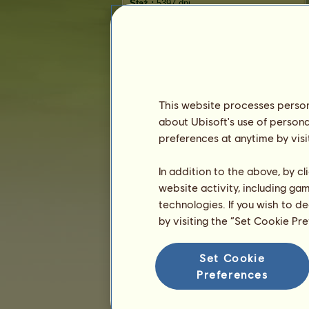
Staż :
5397 dni
Ranking ogólny :
6637.
Fundusze :
9 137 282
Historia właścicieli
Ranking
This website processes persona
Ranking ogólny
about Ubisoft's use of persona
Ranking gatunków
preferences at anytime by visi
Ranking zwycięstw
In addition to the above, by c
website activity, including ga
technologies. If you wish to d
by visiting the “Set Cookie Pr
Set Cookie
Preferences