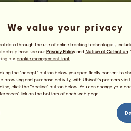
We value your privacy
l data through the use of online tracking technologies, includ
l data, please see our
Privacy Policy
and
Notice at Collection
.
Kleant
ting our
cookie management tool.
Władcy Ciemnośći
Energia
88
%
licking the “accept” button below you specifically consent to s
09:45
Zdrowie
100
%
me browsing and purchase activity, with Ubisoft’s partners via t
Morale
100
%
ecline, click the “decline” button below. You can change your c
eferences” link on the bottom of each web page.
Umiejętności
Suma:
1228.59
Wytrzymałość
270.62
Prędkość
185.56
De
Ujeżdżenie
245.42
Galop
231.07
Kłus
135.59