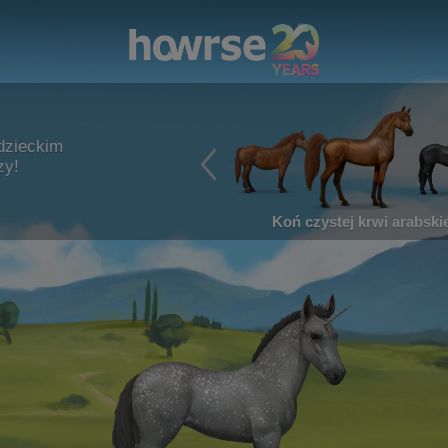
dzieckim
zy!
Koń czystej krwi arabskie