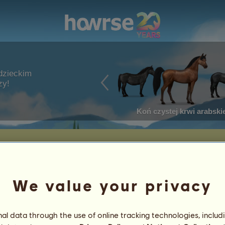
dzieckim
zy!
Koń czystej krwi arabskie
We value your privacy
Urodziny: 09.05.2026
Wiek: 6 miesięcy
l data through the use of online tracking technologies, includ
Ojciec:
Uranos