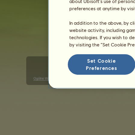
about Ubisoft's use of persona
Płeć: klacz
preferences at anytime by visi
In addition to the above, by c
website activity, including ga
technologies. If you wish to d
by visiting the “Set Cookie Pr
Set Cookie
Preferences
Ogólne Warunki Użytkowania
Polityka prywatności
Warunki s