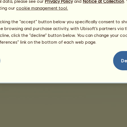
l data, please see our
Privacy Policy
and
Notice at Collection
.
Matka:
Gaja
ting our
cookie management tool.
licking the “accept” button below you specifically consent to s
me browsing and purchase activity, with Ubisoft’s partners via t
ecline, click the “decline” button below. You can change your c
eferences” link on the bottom of each web page.
De
przedaży
Umowa licencyjna użytkownika końcowego
Szczegóły prawne
Zarządza