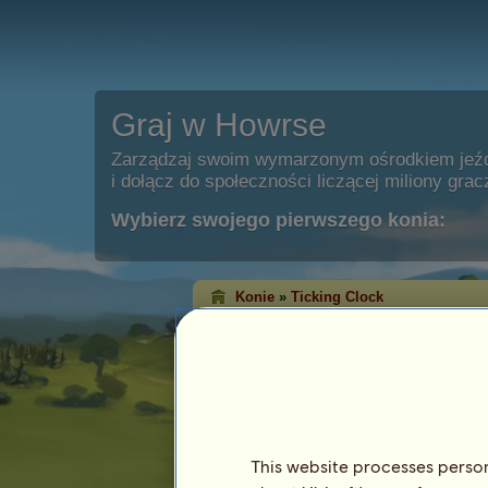
Graj w Howrse
Zarządzaj swoim wymarzonym ośrodkiem jeź
i dołącz do społeczności liczącej miliony grac
Wybierz swojego pierwszego konia:
Konie
»
Ticking Clock
Ticking Clock
umarła.
Cechy
Gatunek: Kuc
Rasa:
Efemerycz. Walijski kuc górski
Maść: Izabelowata
This website processes persona