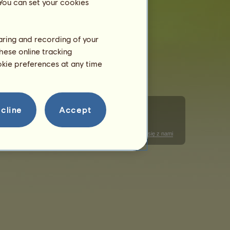
 You can set your cookies
haring and recording of your
hese online tracking
ookie preferences at any time
cline
Accept
nie plikami cookie
Kodeks postępowania
Skontaktuj się z nami