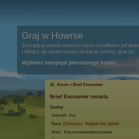
Graj w Howrse
Zarządzaj swoim wymarzonym ośrodkiem jeździe
i dołącz do społeczności liczącej miliony graczy!
Wybierz swojego pierwszego konia:
Konie
»
Brief Encounter
Brief Encounter
umarła.
Cechy
Gatunek: Kuc
Rasa:
Efemerycz. Walijski kuc górski
Maść: Kasztanowatodereszowata