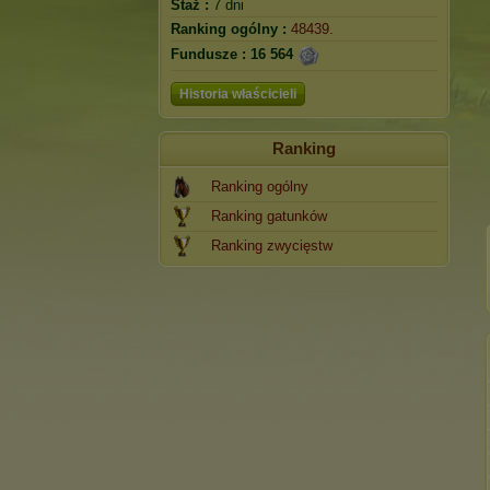
Staż :
7 dni
Ranking ogólny :
48439.
Fundusze :
16 564
Historia właścicieli
Ranking
Ranking ogólny
Ranking gatunków
Ranking zwycięstw