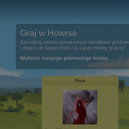
Graj w Howrse
Zarządzaj swoim wymarzonym ośrodkiem jeździe
i dołącz do społeczności liczącej miliony graczy!
Wybierz swojego pierwszego konia:
Pious