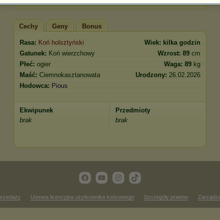
Cechy
Geny
Bonus
Rasa:
Koń holsztyński
Wiek:
kilka godzin
Gatunek:
Koń wierzchowy
Wzrost:
89
cm
Płeć:
ogier
Waga:
89
kg
Maść:
Ciemnokasztanowata
Urodzony:
26.02.2026
Hodowca:
Pious
Ekwipunek
Przedmioty
brak
brak
przedaży
Umowa licencyjna użytkownika końcowego
Szczegóły prawne
Zarządza