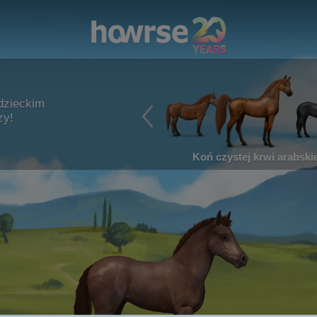
dzieckim
zy!
Koń czystej krwi arabskie