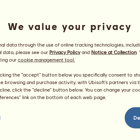
We value your privacy
l data through the use of online tracking technologies, includ
l data, please see our
Privacy Policy
and
Notice at Collection
.
ting our
cookie management tool.
Krezus Junior
Energia
80
%
licking the “accept” button below you specifically consent to s
08:00
Zdrowie
100
%
me browsing and purchase activity, with Ubisoft’s partners via t
Morale
94
%
ecline, click the “decline” button below. You can change your c
eferences” link on the bottom of each web page.
Umiejętności
Suma:
1013.01
Wytrzymałość
177.02
Prędkość
165.73
De
Ujeżdżenie
241.69
Galop
140.63
Kłus
55.88
Skoki
232.06