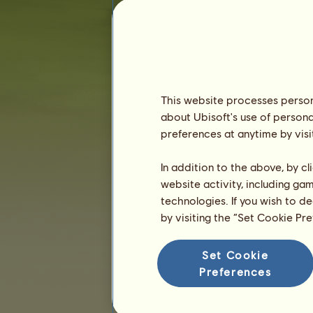
Staż :
780 dni
Ranking ogólny :
22869.
Fundusze :
2 317 947
Historia właścicieli
Ranking
This website processes persona
about Ubisoft's use of persona
Ranking ogólny
preferences at anytime by visi
Ranking gatunków
Ranking zwycięstw
In addition to the above, by c
website activity, including ga
technologies. If you wish to d
by visiting the “Set Cookie Pr
Set Cookie
Preferences