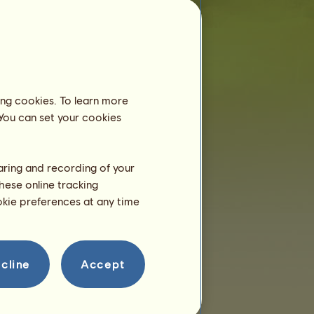
Koń:
Krezus Junior
jest młodszy, niż 6
miesięcy i ciągle mieszka ze swoją
matką, więc nie musisz umieszczać go w
ośrodku jeździeckim.
Trening
ing cookies. To learn more
Krezus Junior będzie w stanie
 You can set your cookies
trenować w wieku 2 lata.
On ma dopiero parę godzin!
Rozmnażanie
haring and recording of your
hese online tracking
ookie preferences at any time
cline
Accept