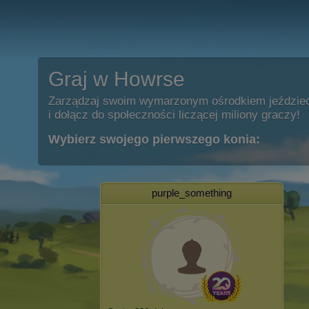
Graj w Howrse
Zarządzaj swoim wymarzonym ośrodkiem jeździe
i dołącz do społeczności liczącej miliony graczy!
Wybierz swojego pierwszego konia:
purple_something