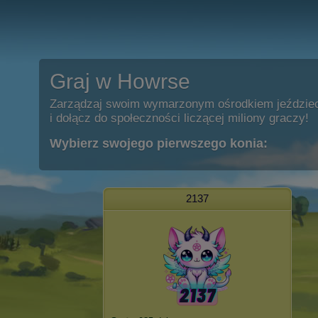
Graj w Howrse
Zarządzaj swoim wymarzonym ośrodkiem jeździe
i dołącz do społeczności liczącej miliony graczy!
Wybierz swojego pierwszego konia:
2137