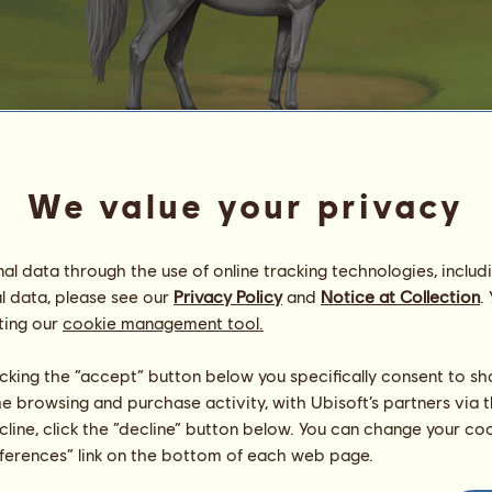
We value your privacy
Snow
-Kitty-
l data through the use of online tracking technologies, includ
Energia
13
%
18:30
Zdrowie
76
%
l data, please see our
Privacy Policy
and
Notice at Collection
.
Morale
100
%
ting our
cookie management tool.
Umiejętności
Suma:
6024.50
licking the “accept” button below you specifically consent to s
Wytrzymałość
1500.47
me browsing and purchase activity, with Ubisoft’s partners via t
Prędkość
191.91
ecline, click the “decline” button below. You can change your c
Ujeżdżenie
2185.47
eferences” link on the bottom of each web page.
Galop
190.61
Kłus
122.96