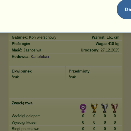
Skoki
1833.08
De
Cechy
Geny
Bonus
Rasa:
Angloarab Shagya
Wiek:
4 lata 8 miesięcy
Gatunek:
Koń wierzchowy
Wzrost:
161
cm
Płeć:
ogier
Waga:
418
kg
Maść:
Jasnosiwa
Urodzony:
27.12.2025
Hodowca:
Kartofelcia
Ekwipunek
Przedmioty
brak
brak
Zwycięstwa
Wyścigi galopem
0
0
0
0
Wyścigi kłusem
0
0
0
0
Biegi przełajowe
0
0
0
0