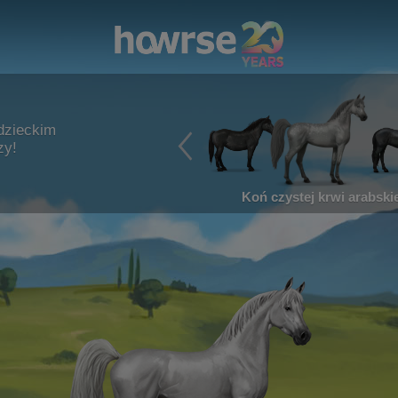
dzieckim
zy!
Koń czystej krwi arabskie