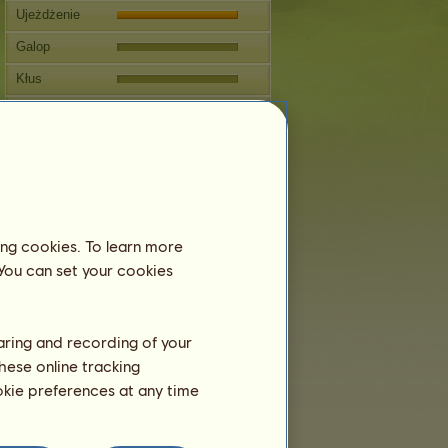
Ujeżdżenie
Galop
Kłus
Skoki
Zawody
Ten koń specjalizuje się w
Jeździectwie Klasycznym.
Rozmnażanie
ing cookies. To learn more
 You can set your cookies
Informacja
Pokrycia:
0
Drzewo genealogiczne
haring and recording of your
Potomstwo
hese online tracking
ookie preferences at any time