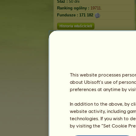
Staż :
50 dni
Ranking ogólny :
19711.
Fundusze :
171 182
Historia właścicieli
Królik
This website processes persona
about Ubisoft's use of persona
preferences at anytime by visi
In addition to the above, by c
website activity, including ga
technologies. If you wish to d
Ranking
by visiting the “Set Cookie Pr
Ranking ogólny