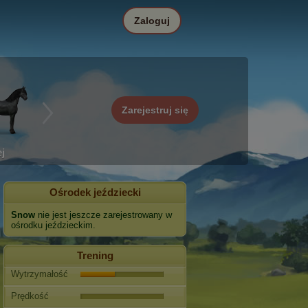
Zaloguj
Zarejestruj się
j
Ośrodek jeździecki
Snow
nie jest jeszcze zarejestrowany w
ośrodku jeździeckim.
Trening
Wytrzymałość
Prędkość