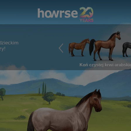
dzieckim
zy!
Koń czystej krwi arabskie