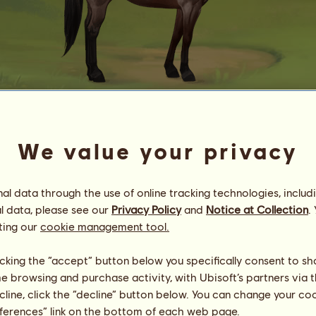
Belucci 22651.29
We value your privacy
Perla Americana
Energia
94
%
08:30
Zdrowie
100
%
l data through the use of online tracking technologies, includ
Morale
91
%
l data, please see our
Privacy Policy
and
Notice at Collection
.
ting our
cookie management tool.
Umiejętności
Suma:
29687.98
Wytrzymałość
8407.83
licking the “accept” button below you specifically consent to s
Prędkość
3385.80
me browsing and purchase activity, with Ubisoft’s partners via t
Ujeżdżenie
6868.52
ecline, click the “decline” button below. You can change your c
Galop
4689.86
eferences” link on the bottom of each web page.
Kłus
1055.32