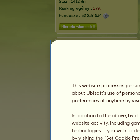
Staż :
1412 dni
Ranking ogólny :
279.
Fundusze :
62 237 934
Historia właścicieli
Akita Inu
This website processes persona
about Ubisoft's use of persona
preferences at anytime by visi
In addition to the above, by c
website activity, including ga
Ranking
technologies. If you wish to d
Ranking ogólny
by visiting the “Set Cookie Pr