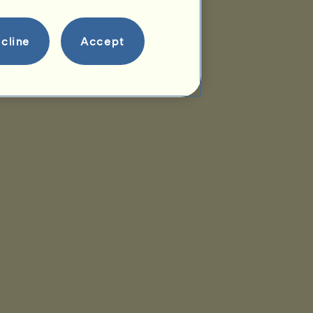
cline
Accept