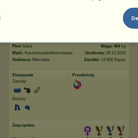
Skoki
5280.66
De
Cechy
Geny
Bonus
Rasa:
Quarter Horse
Wiek:
24 lata 10 miesięcy
Gatunek:
Koń wierzchowy
Wzrost:
162
cm
Płeć:
klacz
Waga:
464
kg
Maść:
Kasztanowatodereszowata
Urodzona:
29.12.2025
Hodowca:
Mercedes
Zarobki:
13 856 Equus
Ekwipunek
Przedmioty
Zawody
Bonusy
Zwycięstwa