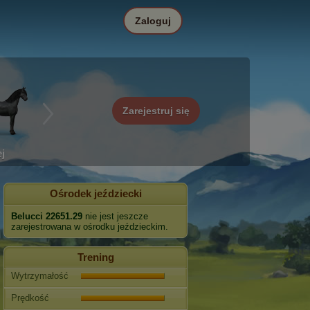
Zaloguj
Zarejestruj się
j
Ośrodek jeździecki
Belucci 22651.29
nie jest jeszcze
zarejestrowana w ośrodku jeździeckim.
Trening
Wytrzymałość
Prędkość