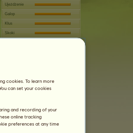
Ujeżdżenie
Galop
Kłus
Skoki
Zawody
Ta klacz specjalizuje się w
Jeździectwie Klasycznym.
Rozmnażanie
Informacja
ing cookies. To learn more
Pokrycia:
6
 You can set your cookies
Drzewo genealogiczne
Potomstwo
haring and recording of your
hese online tracking
ookie preferences at any time