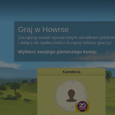
Graj w Howrse
Zarządzaj swoim wymarzonym ośrodkiem jeździe
i dołącz do społeczności liczącej miliony graczy!
Wybierz swojego pierwszego konia:
Kartofelcia