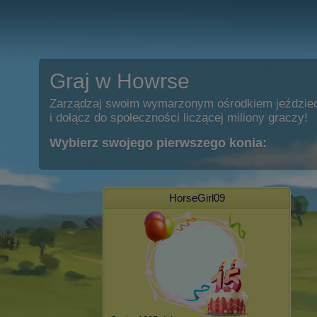
Graj w Howrse
Zarządzaj swoim wymarzonym ośrodkiem jeździe
i dołącz do społeczności liczącej miliony graczy!
Wybierz swojego pierwszego konia:
HorseGirl09