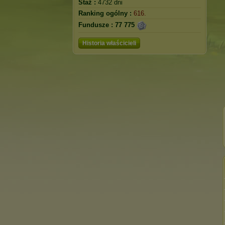
Staż :
4732 dni
Ranking ogólny :
616.
Fundusze :
77 775
Historia właścicieli