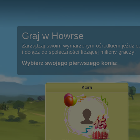
Graj w Howrse
Zarządzaj swoim wymarzonym ośrodkiem jeździe
i dołącz do społeczności liczącej miliony graczy!
Wybierz swojego pierwszego konia:
Koira