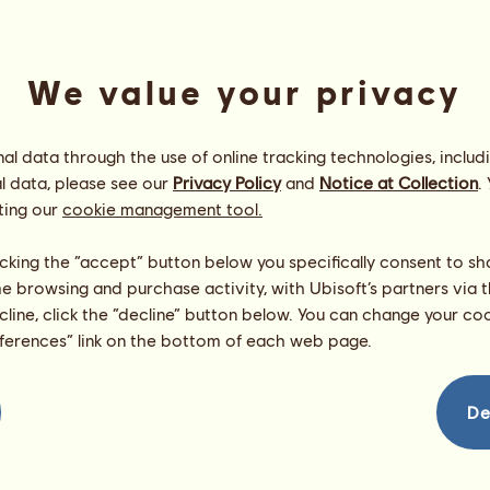
We value your privacy
l data through the use of online tracking technologies, includ
l data, please see our
Privacy Policy
and
Notice at Collection
.
ting our
cookie management tool.
Misia
Energia
94
%
licking the “accept” button below you specifically consent to s
08:00
Zdrowie
100
%
me browsing and purchase activity, with Ubisoft’s partners via t
Morale
94
%
ecline, click the “decline” button below. You can change your c
eferences” link on the bottom of each web page.
Umiejętności
Suma:
195.41
Wytrzymałość
40.87
Prędkość
51.31
De
Ujeżdżenie
37.01
Galop
32.91
Kłus
10.79
Skoki
22.52