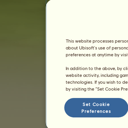
Staż :
78 dni
Ranking ogólny :
11246.
Fundusze :
850 735
Historia właścicieli
Ranking
This website processes persona
about Ubisoft's use of persona
Ranking ogólny
preferences at anytime by visi
Ranking gatunków
Ranking zwycięstw
In addition to the above, by c
website activity, including ga
technologies. If you wish to d
by visiting the “Set Cookie Pr
Set Cookie
Preferences