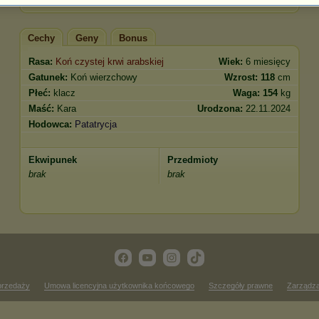
Cechy
Geny
Bonus
Rasa:
Koń czystej krwi arabskiej
Wiek:
6 miesięcy
Gatunek:
Koń wierzchowy
Wzrost:
118
cm
Płeć:
klacz
Waga:
154
kg
Maść:
Kara
Urodzona:
22.11.2024
Hodowca:
Patatrycja
Ekwipunek
Przedmioty
brak
brak
przedaży
Umowa licencyjna użytkownika końcowego
Szczegóły prawne
Zarządza