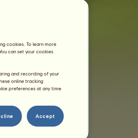
Rozmnażanie
ing cookies. To learn more
 You can set your cookies
haring and recording of your
hese online tracking
ookie preferences at any time
cline
Accept