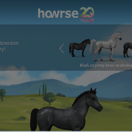
dzieckim
zy!
Koń czystej krwi arabskie