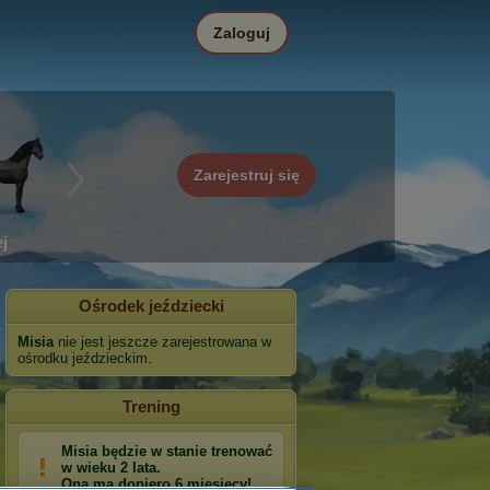
Zaloguj
Zarejestruj się
j
Ośrodek jeździecki
Misia
nie jest jeszcze zarejestrowana w
ośrodku jeździeckim.
Trening
Misia będzie w stanie trenować
w wieku 2 lata.
Ona ma dopiero 6 miesięcy!