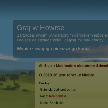
Graj w Howrse
Zarządzaj swoim wymarzonym ośrodkiem jeździe
i dołącz do społeczności liczącej miliony graczy!
Wybierz swojego pierwszego konia:
Biuro
»
Moje konie w niebiańskim Schron
O 2918.26
jest teraz w Niebie.
Cechy
Gatunek: Jednorożec kuc
Rasa:
Koń fiordzki
Maść: Brunblakk