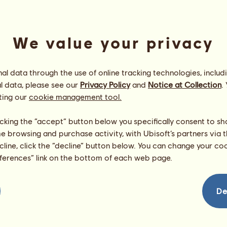
We value your privacy
l data through the use of online tracking technologies, includ
l data, please see our
Privacy Policy
and
Notice at Collection
.
ting our
cookie management tool.
Krezus Junior
Energia
87
%
licking the “accept” button below you specifically consent to s
09:30
Zdrowie
100
%
me browsing and purchase activity, with Ubisoft’s partners via t
Morale
100
%
ecline, click the “decline” button below. You can change your c
eferences” link on the bottom of each web page.
Umiejętności
Suma:
212.63
Wytrzymałość
22.62
Prędkość
35.97
De
Ujeżdżenie
46.26
Galop
45.52
Kłus
25.32
Skoki
36.94