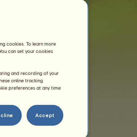
Krezus Junior
ma mniej niż 6 miesięcy i
wciąż mieszka z matką. Dzięki czemu
nie musisz kwaterować jej w ośrodku
jeździeckim.
Trening
ing cookies. To learn more
Krezus Junior będzie w stanie
 You can set your cookies
trenować w wieku 2 lata.
Ona ma dopiero parę godzin!
Rozmnażanie
haring and recording of your
hese online tracking
ookie preferences at any time
cline
Accept