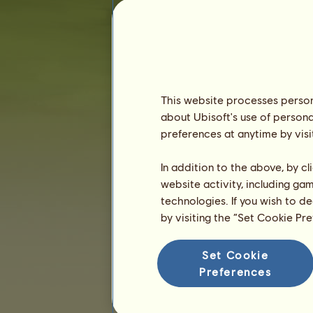
Staż :
665 dni
Ranking ogólny :
34459.
Fundusze :
2 424 578
Historia właścicieli
Ranking
This website processes persona
about Ubisoft's use of persona
Ranking ogólny
preferences at anytime by visi
Ranking gatunków
Ranking zwycięstw
In addition to the above, by c
website activity, including ga
technologies. If you wish to d
by visiting the “Set Cookie Pr
Set Cookie
Preferences