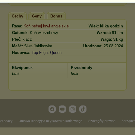
Cechy
Geny
Bonus
Rasa:
Koń pełnej krwi angielskiej
Wiek:
kilka godzin
Gatunek:
Koń wierzchowy
Wzrost:
91
cm
Płeć:
klacz
Waga:
91
kg
Maść:
Siwa Jabłkowita
Urodzona:
25.08.2024
Hodowca:
Top Flight Queen
Ekwipunek
Przedmioty
brak
brak
przedaży
Umowa licencyjna użytkownika końcowego
Szczegóły prawne
Zarządza