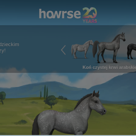
dzieckim
zy!
Koń czystej krwi arabskie