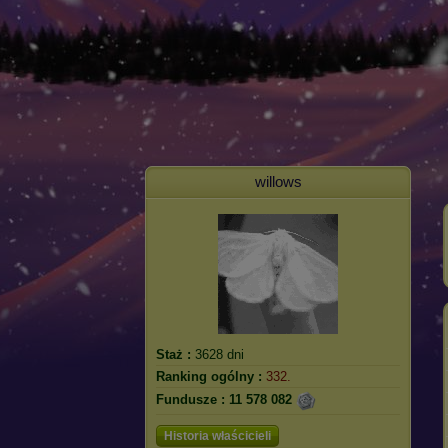
willows
Staż :
3628 dni
Ranking ogólny :
332.
Fundusze :
11 578 082
Historia właścicieli