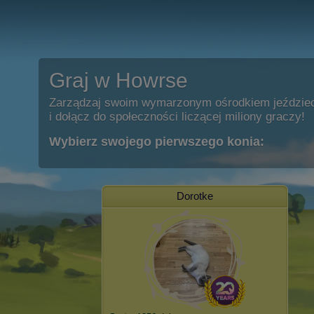
Graj w Howrse
Zarządzaj swoim wymarzonym ośrodkiem jeździe
i dołącz do społeczności liczącej miliony graczy!
Wybierz swojego pierwszego konia:
Dorotke