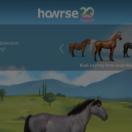
dzieckim
zy!
Koń czystej krwi arabskie