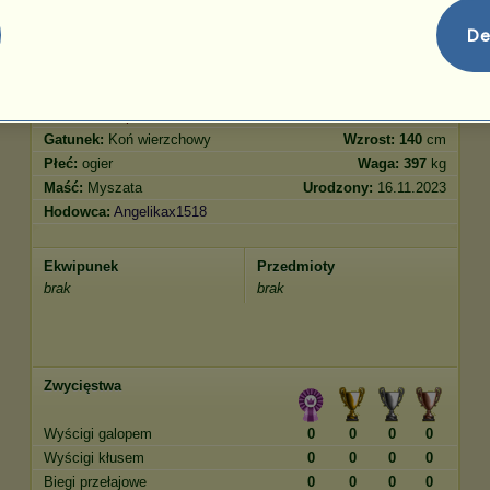
Skoki
482.39
De
Cechy
Geny
Bonus
Rasa:
Konik polski
Wiek:
6 lat
Gatunek:
Koń wierzchowy
Wzrost:
140
cm
Płeć:
ogier
Waga:
397
kg
Maść:
Myszata
Urodzony:
16.11.2023
Hodowca:
Angelikax1518
Ekwipunek
Przedmioty
brak
brak
Zwycięstwa
Wyścigi galopem
0
0
0
0
Wyścigi kłusem
0
0
0
0
Biegi przełajowe
0
0
0
0