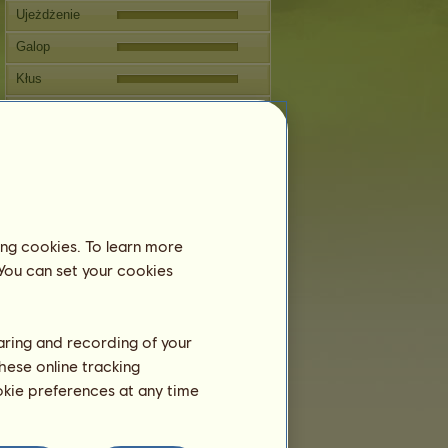
Ujeżdżenie
Galop
Kłus
Skoki
Rozmnażanie
Informacja
Pokrycia:
0
Drzewo genealogiczne
ing cookies. To learn more
 You can set your cookies
Potomstwo
haring and recording of your
hese online tracking
ookie preferences at any time