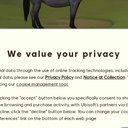
We value your privacy
Charlie 17930.93
Children of the Wind
l data through the use of online tracking technologies, includ
Energia
70
%
11:00
Zdrowie
100
%
l data, please see our
Privacy Policy
and
Notice at Collection
.
Morale
100
%
ting our
cookie management tool.
Umiejętności
Suma:
3242.52
licking the “accept” button below you specifically consent to s
Wytrzymałość
750.24
me browsing and purchase activity, with Ubisoft’s partners via t
Prędkość
452.86
ecline, click the “decline” button below. You can change your c
Ujeżdżenie
321.97
eferences” link on the bottom of each web page.
Galop
583.10
Kłus
651.97