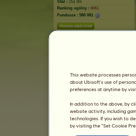
Staż :
151 dni
Ranking ogólny :
4061.
Fundusze :
580 081
Historia właścicieli
Ranking
Ranking ogólny
Ranking gatunków
Ranking zwycięstw
This website processes persona
about Ubisoft's use of persona
preferences at anytime by visi
In addition to the above, by c
website activity, including ga
technologies. If you wish to d
by visiting the “Set Cookie Pr