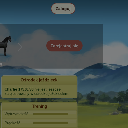
Zaloguj
Zarejestruj się
j
Ośrodek jeździecki
Charlie 17930.93
nie jest jeszcze
zarejestrowany w ośrodku jeździeckim.
Trening
Wytrzymałość
Prędkość