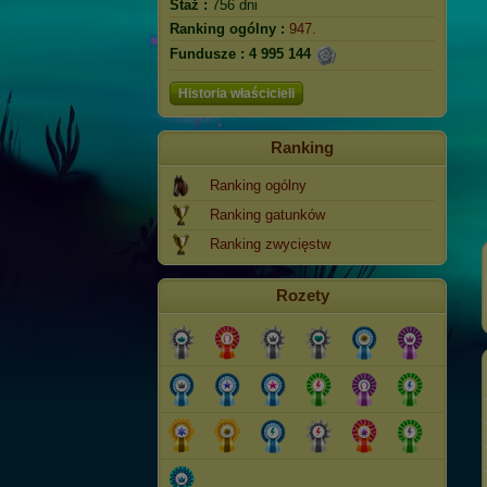
Staż :
756 dni
Ranking ogólny :
947.
Fundusze :
4 995 144
Historia właścicieli
Ranking
Ranking ogólny
Ranking gatunków
Ranking zwycięstw
Rozety