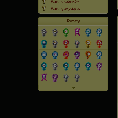
Ranking gatunków
Ranking zwycięstw
Rozety