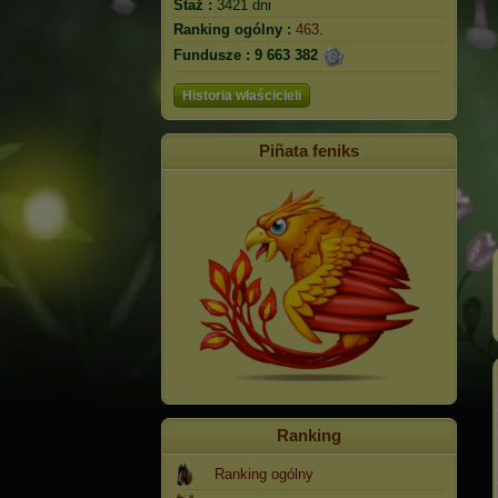
Staż :
3421 dni
Ranking ogólny :
463.
Fundusze :
9 663 382
Historia właścicieli
Piñata feniks
Ranking
Ranking ogólny