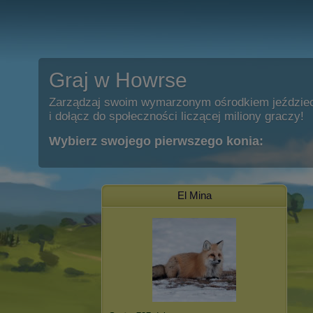
Graj w Howrse
Zarządzaj swoim wymarzonym ośrodkiem jeździe
i dołącz do społeczności liczącej miliony graczy!
Wybierz swojego pierwszego konia:
El Minа