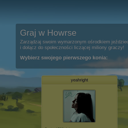
Graj w Howrse
Zarządzaj swoim wymarzonym ośrodkiem jeździe
i dołącz do społeczności liczącej miliony graczy!
Wybierz swojego pierwszego konia:
yeahright