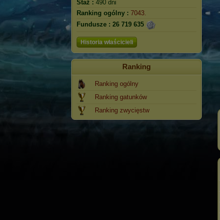
Staż :
490 dni
Ranking ogólny :
7043.
Fundusze :
26 719 635
Historia właścicieli
Ranking
Ranking ogólny
Ranking gatunków
Ranking zwycięstw