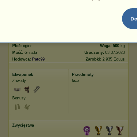
Skoki
5902.88
De
Cechy
Geny
Bonus
Rasa:
Koń holsztyński
Wiek:
13 lat 6 miesięcy
Gatunek:
Koń wierzchowy
Wzrost:
173
cm
Płeć:
ogier
Waga:
500
kg
Maść:
Gniada
Urodzony:
03.07.2023
Hodowca:
Pato99
Zarobki:
2 935 Equus
Ekwipunek
Przedmioty
Zawody
brak
Bonusy
Zwycięstwa