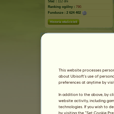
Staż :
112 dni
Ranking ogólny :
790.
Fundusze :
2 624 402
Historia właścicieli
Ranking
Ranking ogólny
Ranking gatunków
Ranking zwycięstw
This website processes persona
about Ubisoft's use of persona
preferences at anytime by visi
In addition to the above, by c
website activity, including ga
technologies. If you wish to d
by visiting the “Set Cookie Pr