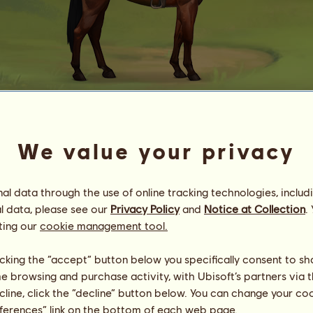
TRENING
We value your privacy
JNKTSKT
Energia
100
%
09:00
Zdrowie
100
%
l data through the use of online tracking technologies, includ
Morale
100
%
l data, please see our
Privacy Policy
and
Notice at Collection
.
ting our
cookie management tool.
Umiejętności
Suma:
22390.98
Wytrzymałość
3544.43
licking the “accept” button below you specifically consent to s
Prędkość
3989.40
me browsing and purchase activity, with Ubisoft’s partners via t
Ujeżdżenie
5167.74
ecline, click the “decline” button below. You can change your c
Galop
2559.58
eferences” link on the bottom of each web page.
Kłus
1226.95