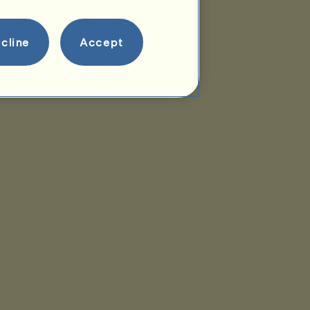
cline
Accept