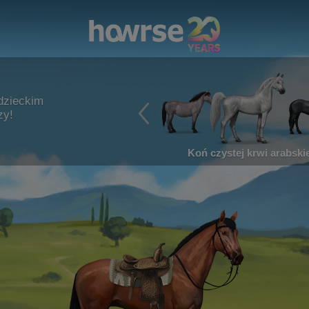
dzieckim
zy!
Koń czystej krwi arabskie