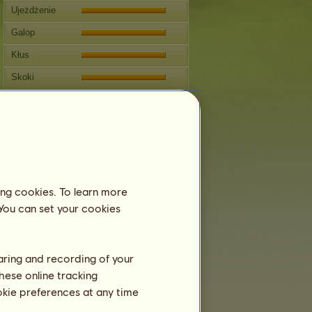
Ujeżdżenie
Galop
Kłus
Skoki
Zawody
Ten koń specjalizuje się w
Jeździectwie Westernowym.
Rozmnażanie
Informacja
ing cookies. To learn more
Pokrycia:
20
 You can set your cookies
Drzewo genealogiczne
Potomstwo
haring and recording of your
hese online tracking
ookie preferences at any time