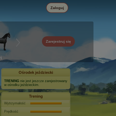
Zaloguj
Zarejestruj się
j
Ośrodek jeździecki
TRENING
nie jest jeszcze zarejestrowany
w ośrodku jeździeckim.
Trening
Wytrzymałość
Prędkość