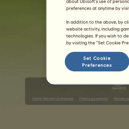
about Ubisoft's use of persona
Płeć: ogier
preferences at anytime by visi
In addition to the above, by c
website activity, including ga
technologies. If you wish to d
by visiting the “Set Cookie Pr
Set Cookie
Preferences
Ogólne Warunki Użytkowania
Polityka prywatności
Warunki s