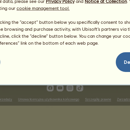
l data, please see our
Privacy Policy
and
Notice at Collection
.
Matka:
akl 8645.93
~rogate bestie~
ting our
cookie management tool.
licking the “accept” button below you specifically consent to s
me browsing and purchase activity, with Ubisoft’s partners via t
ecline, click the “decline” button below. You can change your c
eferences” link on the bottom of each web page.
De
przedaży
Umowa licencyjna użytkownika końcowego
Szczegóły prawne
Zarządza