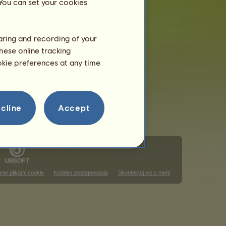
 You can set your cookies
haring and recording of your
hese online tracking
ookie preferences at any time
cline
Accept
nie plikami cookie
Kodeks postępowania
Skontaktuj się z nami