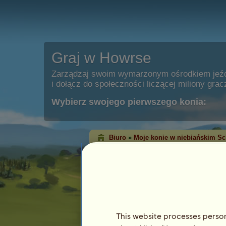
Graj w Howrse
Zarządzaj swoim wymarzonym ośrodkiem jeź
i dołącz do społeczności liczącej miliony grac
Wybierz swojego pierwszego konia:
Biuro
»
Moje konie w niebiańskim Sc
o 7854.17
jest teraz w Niebie.
Cechy
Gatunek: Jednorożec wierzchowy
Rasa:
Hunter Irlandzki
Maść: Izabelowata
This website processes persona