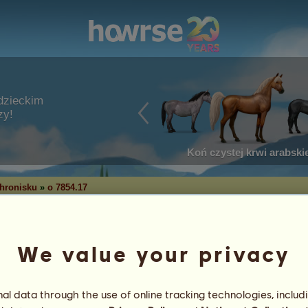
dzieckim
zy!
Koń czystej krwi arabskie
hronisku
»
o 7854.17
We value your privacy
Urodziny: 21.04.2023
Wiek: 31 lat 2 miesiące
l data through the use of online tracking technologies, includ
Ojciec:
o 6863.40
~rogate bestie~