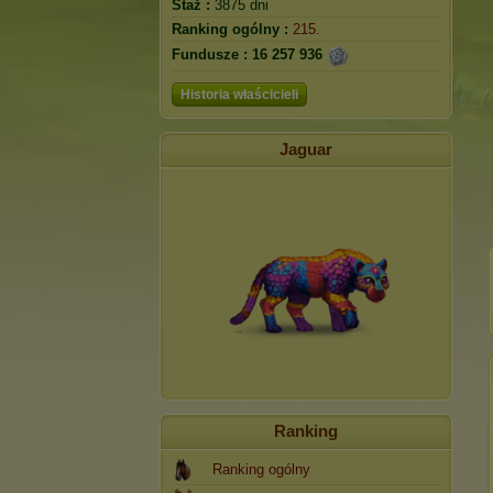
Staż :
3875 dni
Ranking ogólny :
215.
Fundusze :
16 257 936
Historia właścicieli
Jaguar
Ranking
Ranking ogólny