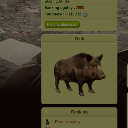
Staż :
1097 dni
Ranking ogólny :
2980.
Fundusze :
8 111 232
Historia właścicieli
Dzik
Ranking
Ranking ogólny