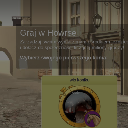
Graj w Howrse
Zarządzaj swoim wymarzonym ośrodkiem jeździe
i dołącz do społeczności liczącej miliony graczy!
Wybierz swojego pierwszego konia:
wio koniku