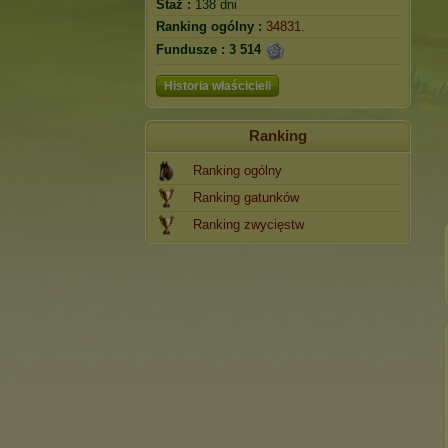
Staż :
138 dni
Ranking ogólny :
34831.
Fundusze :
3 514
Historia właścicieli
Ranking
Ranking ogólny
Ranking gatunków
Ranking zwycięstw