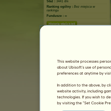
Staż :
3441 dni
Ranking ogólny :
Bez miejsca w
rankingu
Fundusze :
∞
Historia właścicieli
This website processes persona
about Ubisoft's use of persona
preferences at anytime by visi
In addition to the above, by c
website activity, including ga
technologies. If you wish to d
by visiting the “Set Cookie Pr