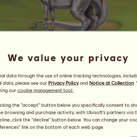
We value your privacy
Pendragon
Energia
100
%
l data through the use of online tracking technologies, includ
08:00
Zdrowie
100
%
l data, please see our
Privacy Policy
and
Notice at Collection
.
Morale
100
%
ting our
cookie management tool.
Umiejętności
Suma:
12170.00
licking the “accept” button below you specifically consent to s
Wytrzymałość
2030.00
me browsing and purchase activity, with Ubisoft’s partners via t
Prędkość
2030.00
ecline, click the “decline” button below. You can change your c
Ujeżdżenie
2030.00
Galop
2030.00
eferences” link on the bottom of each web page.
Kłus
2030.00