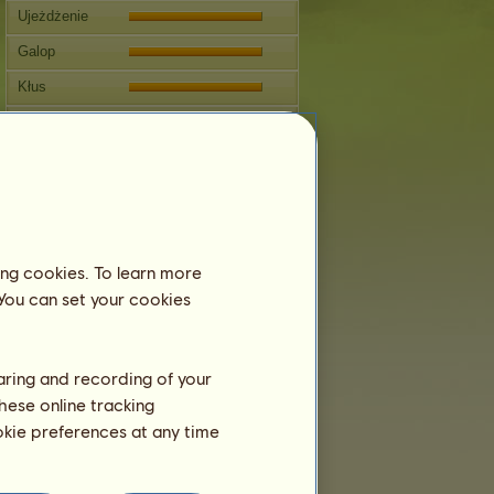
Ujeżdżenie
Galop
Kłus
Skoki
Rozmnażanie
Informacja
Koń
Pendragon
nie może się
rozmnażać.
ing cookies. To learn more
Drzewo genealogiczne
 You can set your cookies
haring and recording of your
hese online tracking
ookie preferences at any time