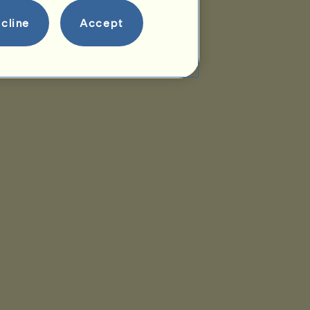
cline
Accept