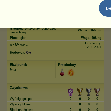
Skoki
2020.00
De
Cechy
Geny
Bonus
Rasa:
Boski
Wiek:
10000 lat
Gatunek:
Skrzydlaty jednorożec
Wzrost:
166
cm
wierzchowy
Płeć:
ogier
Waga:
498
kg
Urodzony:
Maść:
Boski
12.05.2021
Hodowca:
Ow
Ekwipunek
Przedmioty
brak
Zwycięstwa
Wyścigi galopem
0
0
0
0
Wyścigi kłusem
0
0
0
0
Biegi przełajowe
0
0
0
0