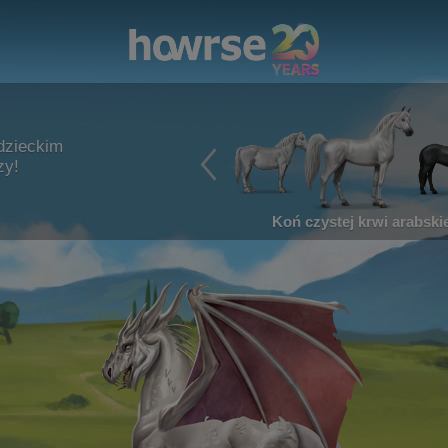
dzieckim
zy!
Koń czystej krwi arabskie