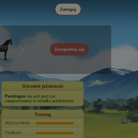
Zaloguj
Zarejestruj się
j
Ośrodek jeździecki
Pendragon
nie jest jeszcze
zarejestrowany w ośrodku jeździeckim.
Trening
Wytrzymałość
Prędkość