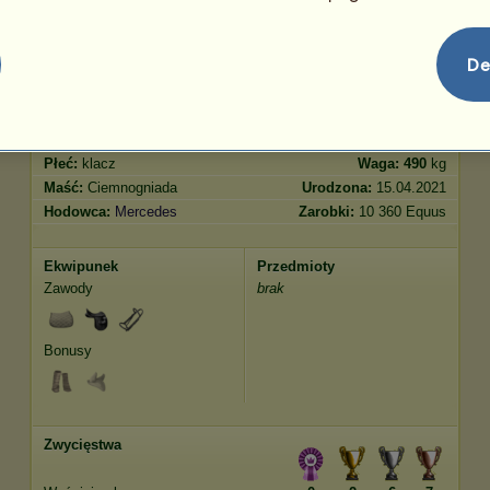
Skoki
426.84
De
Cechy
Geny
Bonus
Rasa:
Koń luzytański
Wiek:
25 lat 4 miesiące
Gatunek:
Koń wierzchowy
Wzrost:
162
cm
Płeć:
klacz
Waga:
490
kg
Maść:
Ciemnogniada
Urodzona:
15.04.2021
Hodowca:
Mercedes
Zarobki:
10 360 Equus
Ekwipunek
Przedmioty
Zawody
brak
Bonusy
Zwycięstwa