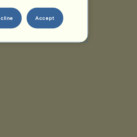
cline
Accept