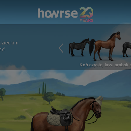
dzieckim
zy!
Koń czystej krwi arabskie