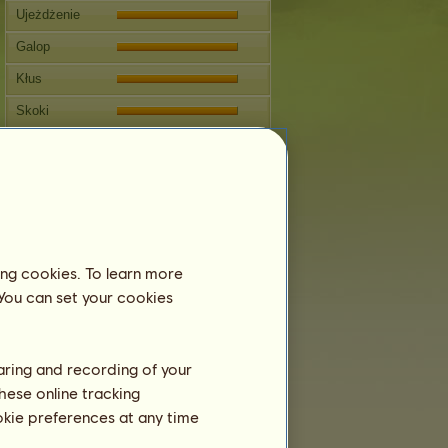
Ujeżdżenie
Galop
Kłus
Skoki
Zawody
Ta klacz specjalizuje się w
Jeździectwie Klasycznym.
Rozmnażanie
Informacja
ing cookies. To learn more
Pokrycia:
7
 You can set your cookies
Drzewo genealogiczne
Potomstwo
haring and recording of your
hese online tracking
ookie preferences at any time