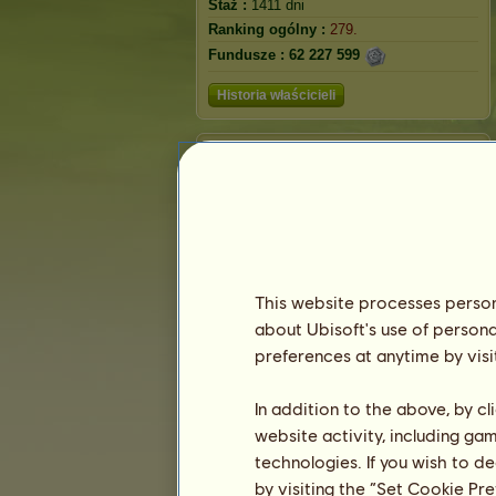
Staż :
1411 dni
Ranking ogólny :
279.
Fundusze :
62 227 599
Historia właścicieli
Ranking
Ranking ogólny
Ranking gatunków
Ranking zwycięstw
This website processes persona
about Ubisoft's use of persona
preferences at anytime by visi
In addition to the above, by c
website activity, including ga
technologies. If you wish to d
by visiting the “Set Cookie Pr