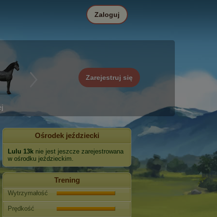
Zaloguj
Zarejestruj się
j
Ośrodek jeździecki
Lulu 13k
nie jest jeszcze zarejestrowana
w ośrodku jeździeckim.
Trening
Wytrzymałość
Prędkość