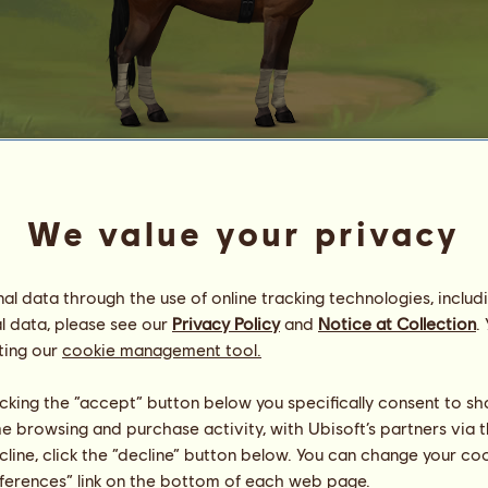
Lulu 13k
We value your privacy
Perla Lusitana
Energia
100
%
08:30
Zdrowie
93
%
l data through the use of online tracking technologies, includ
Morale
100
%
l data, please see our
Privacy Policy
and
Notice at Collection
.
ting our
cookie management tool.
Umiejętności
Suma:
13333.53
Wytrzymałość
1502.47
licking the “accept” button below you specifically consent to s
Prędkość
2082.66
me browsing and purchase activity, with Ubisoft’s partners via t
Ujeżdżenie
3813.87
ecline, click the “decline” button below. You can change your c
Galop
2387.91
eferences” link on the bottom of each web page.
Kłus
3119.78