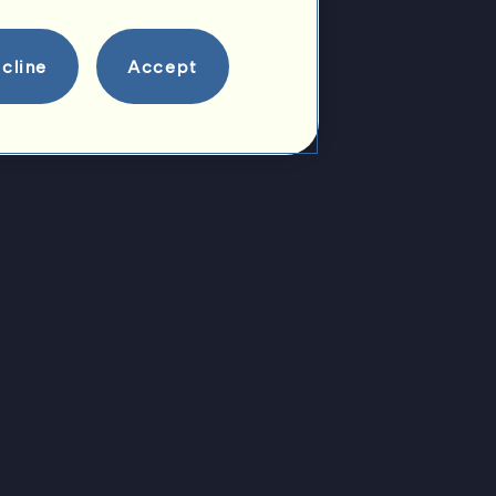
cline
Accept