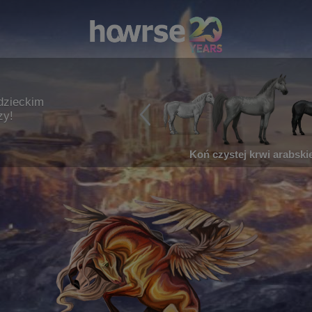
dzieckim
zy!
Koń czystej krwi arabskie