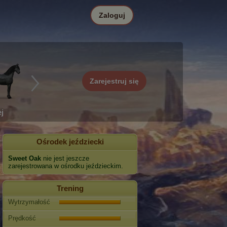
Zaloguj
Zarejestruj się
j
Ośrodek jeździecki
Sweet Oak
nie jest jeszcze
zarejestrowana w ośrodku jeździeckim.
Trening
Wytrzymałość
Prędkość