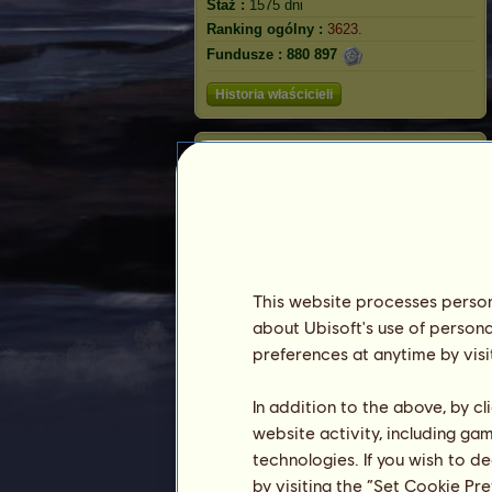
Staż :
1575 dni
Ranking ogólny :
3623.
Fundusze :
880 897
Historia właścicieli
Shiba Inu
This website processes persona
about Ubisoft's use of persona
preferences at anytime by visi
In addition to the above, by c
Ranking
website activity, including ga
technologies. If you wish to d
Ranking ogólny
by visiting the “Set Cookie Pr