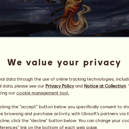
S
w
e
e
t
O
a
k
We value your privacy
Ma voi ridica din mormant
Energia
72
%
10:00
Zdrowie
97
%
l data through the use of online tracking technologies, includ
Morale
100
%
l data, please see our
Privacy Policy
and
Notice at Collection
.
ting our
cookie management tool.
Umiejętności
Suma:
15125.57
Wytrzymałość
3282.18
licking the “accept” button below you specifically consent to s
Prędkość
1823.55
me browsing and purchase activity, with Ubisoft’s partners via t
Ujeżdżenie
2943.22
ecline, click the “decline” button below. You can change your c
Galop
1138.79
eferences” link on the bottom of each web page.
Kłus
4286.71