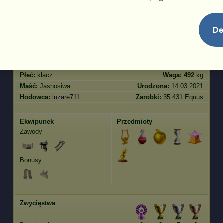
Skoki
1651.12
De
Cechy
Geny
Bonus
Rasa:
Tennessee Walker
Wiek:
25 lat 6 miesięcy
Gatunek:
Pegaz wierzchowy
Wzrost:
160
cm
Płeć:
klacz
Waga:
492
kg
Maść:
Jasnosiwa
Urodzona:
14.03.2021
Hodowca:
luzare711
Zarobki:
35 431 Equus
Ekwipunek
Przedmioty
Zawody
Bonusy
Zwycięstwa