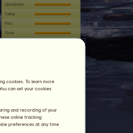
Ujeżdżenie
Galop
Kłus
Skoki
Zawody
Ta klacz specjalizuje się w
Jeździectwie Westernowym.
Rozmnażanie
Informacja
ing cookies. To learn more
Pokrycia:
8
 You can set your cookies
Drzewo genealogiczne
Potomstwo
haring and recording of your
hese online tracking
ookie preferences at any time