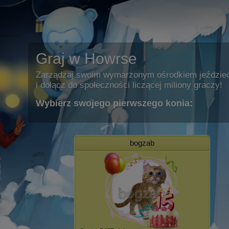
Graj w Howrse
Zarządzaj swoim wymarzonym ośrodkiem jeździe
i dołącz do społeczności liczącej miliony graczy!
Wybierz swojego pierwszego konia:
bogzab