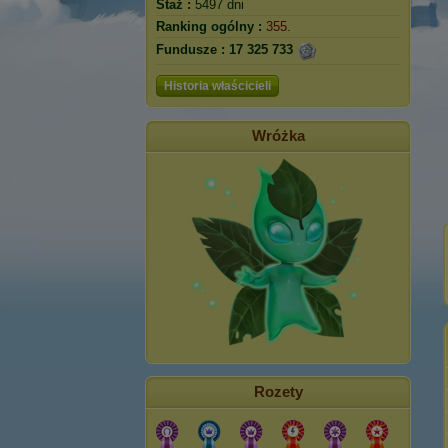
Staż :
5497 dni
Ranking ogólny :
355.
Fundusze :
17 325 733
Historia właścicieli
Wróżka
Rozety