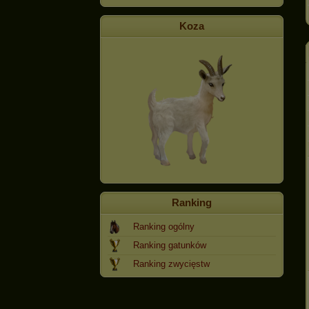
Koza
Ranking
Ranking ogólny
Ranking gatunków
Ranking zwycięstw