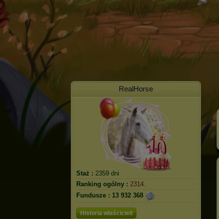
RealHorse
Staż :
2359 dni
Ranking ogólny :
2314.
Fundusze :
13 932 368
Historia właścicieli