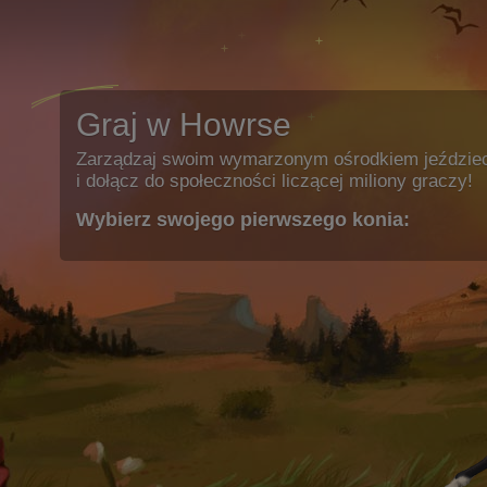
Graj w Howrse
Zarządzaj swoim wymarzonym ośrodkiem jeździe
i dołącz do społeczności liczącej miliony graczy!
Wybierz swojego pierwszego konia: