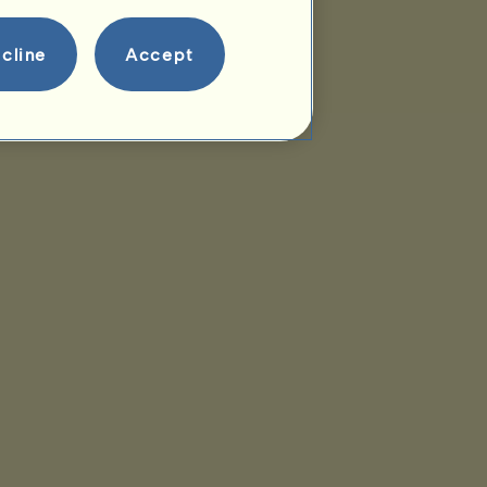
cline
Accept