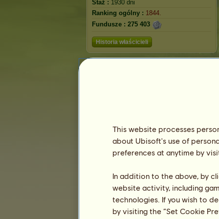
Staż :
1930 dni
Ranking ogólny :
1844.
Fundusze :
275 403
Historia właścicieli
Grizzly
This website processes persona
about Ubisoft's use of persona
preferences at anytime by visi
In addition to the above, by c
website activity, including ga
Ranking
technologies. If you wish to d
Ranking ogólny
by visiting the “Set Cookie Pr