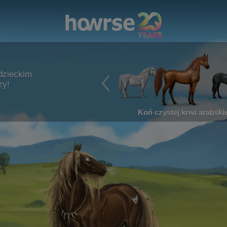
dzieckim
zy!
Koń czystej krwi arabskie