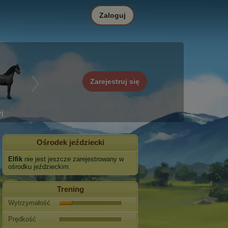
Zaloguj
Zarejestruj się
j
Ośrodek jeździecki
Elfik
nie jest jeszcze zarejestrowany w
ośrodku jeździeckim.
Trening
Wytrzymałość
Prędkość