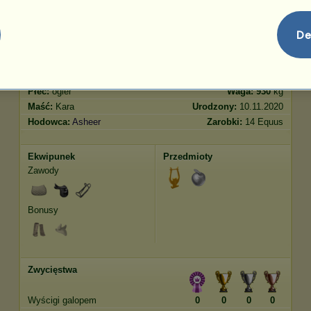
Skoki
50.00
De
Cechy
Geny
Bonus
Rasa:
Shire
Wiek:
3 lata 6 miesięcy
Gatunek:
Koń pociągowy
Wzrost:
192
cm
Płeć:
ogier
Waga:
930
kg
Maść:
Kara
Urodzony:
10.11.2020
Hodowca:
Asheer
Zarobki:
14 Equus
Ekwipunek
Przedmioty
Zawody
Bonusy
Zwycięstwa
Wyścigi galopem
0
0
0
0