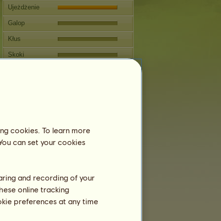
Ujeżdżenie
Galop
Kłus
Skoki
Zawody
Ten koń specjalizuje się w
Jeździectwie Klasycznym.
Rozmnażanie
ing cookies. To learn more
Informacja
 You can set your cookies
Pokrycia:
2 / 3
Drzewo genealogiczne
Potomstwo
haring and recording of your
hese online tracking
ookie preferences at any time