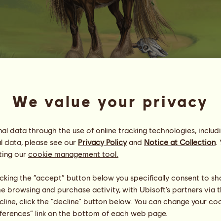
E
l
f
i
k
We value your privacy
Energia
94
%
08:00
Zdrowie
100
%
l data through the use of online tracking technologies, includ
Morale
94
%
l data, please see our
Privacy Policy
and
Notice at Collection
.
ting our
cookie management tool.
Umiejętności
Suma:
694.68
Wytrzymałość
135.76
licking the “accept” button below you specifically consent to s
Prędkość
12.24
me browsing and purchase activity, with Ubisoft’s partners via t
Ujeżdżenie
439.40
Galop
42.44
ecline, click the “decline” button below. You can change your c
Kłus
14.84
eferences” link on the bottom of each web page.