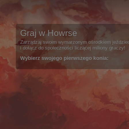
Graj w Howrse
Zarządzaj swoim wymarzonym ośrodkiem jeździe
i dołącz do społeczności liczącej miliony graczy!
Wybierz swojego pierwszego konia: