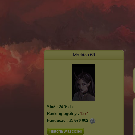
Markiza 69
Staż :
2476 dni
Ranking ogólny :
1374.
Fundusze :
35 670 802
Historia właścicieli