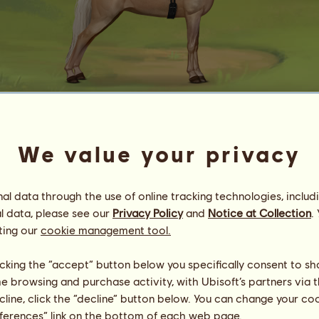
Iskiereczka
We value your privacy
Volley
Energia
94
%
08:00
Zdrowie
100
%
l data through the use of online tracking technologies, includ
Morale
96
%
l data, please see our
Privacy Policy
and
Notice at Collection
.
ting our
cookie management tool.
Umiejętności
Suma:
4187.55
Wytrzymałość
523.08
licking the “accept” button below you specifically consent to s
Prędkość
321.96
me browsing and purchase activity, with Ubisoft’s partners via t
Ujeżdżenie
1091.34
ecline, click the “decline” button below. You can change your c
Galop
159.22
eferences” link on the bottom of each web page.
Kłus
1919.14