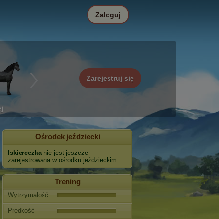
Zaloguj
Zarejestruj się
j
Ośrodek jeździecki
Iskiereczka
nie jest jeszcze
zarejestrowana w ośrodku jeździeckim.
Trening
Wytrzymałość
Prędkość