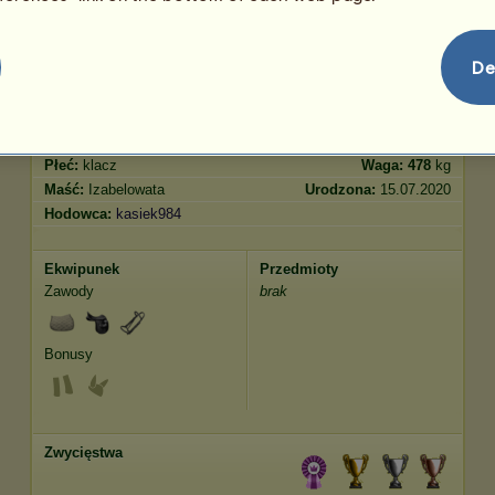
Skoki
172.81
De
Cechy
Geny
Bonus
Rasa:
Tennessee Walker
Wiek:
3 lata 10 miesięcy
Gatunek:
Koń wierzchowy
Wzrost:
156
cm
Płeć:
klacz
Waga:
478
kg
Maść:
Izabelowata
Urodzona:
15.07.2020
Hodowca:
kasiek984
Ekwipunek
Przedmioty
Zawody
brak
Bonusy
Zwycięstwa