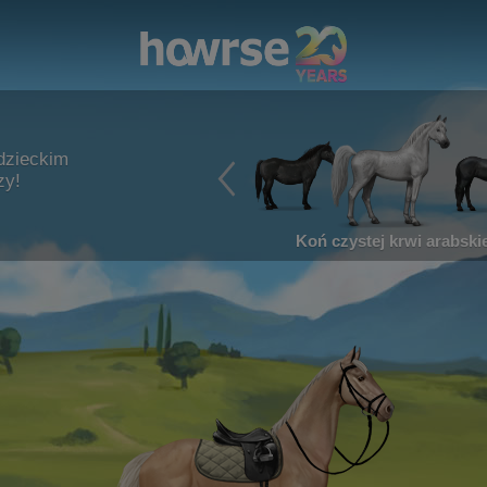
dzieckim
zy!
Koń czystej krwi arabskie