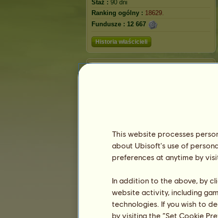
Staż :
90 dni
Ranking ogólny :
18629.
Fundusze :
12 667
Historia właścicieli
Ranking
Ranking ogólny
Ranking gatunków
Ranking zwycięstw
This website processes persona
about Ubisoft's use of persona
preferences at anytime by visi
In addition to the above, by c
website activity, including ga
technologies. If you wish to d
by visiting the “Set Cookie Pr