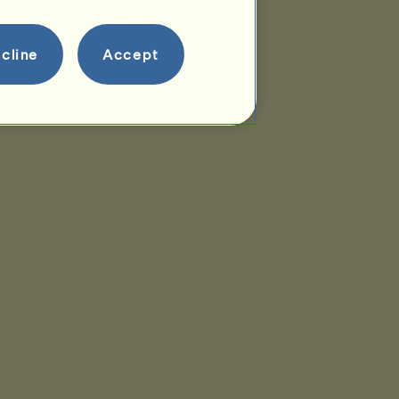
Drzewo genealogiczne
Potomstwo
cline
Accept