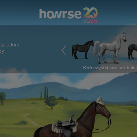
dzieckim
zy!
Koń czystej krwi arabskie