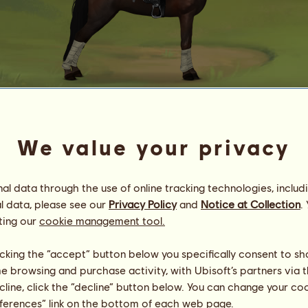
Szalupa Junior
We value your privacy
Volley
Energia
94
%
08:00
Zdrowie
100
%
l data through the use of online tracking technologies, includ
Morale
94
%
l data, please see our
Privacy Policy
and
Notice at Collection
.
ting our
cookie management tool.
Umiejętności
Suma:
6167.70
Wytrzymałość
1452.98
licking the “accept” button below you specifically consent to s
Prędkość
348.19
me browsing and purchase activity, with Ubisoft’s partners via t
Ujeżdżenie
1539.05
ecline, click the “decline” button below. You can change your c
Galop
171.35
eferences” link on the bottom of each web page.
Kłus
2418.38