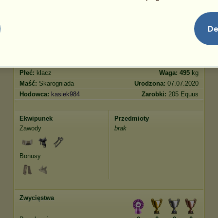
Skoki
237.75
De
Cechy
Geny
Bonus
Rasa:
Tennessee Walker
Wiek:
4 lata 6 miesięcy
Gatunek:
Koń wierzchowy
Wzrost:
160
cm
Płeć:
klacz
Waga:
495
kg
Maść:
Skarogniada
Urodzona:
07.07.2020
Hodowca:
kasiek984
Zarobki:
205 Equus
Ekwipunek
Przedmioty
Zawody
brak
Bonusy
Zwycięstwa