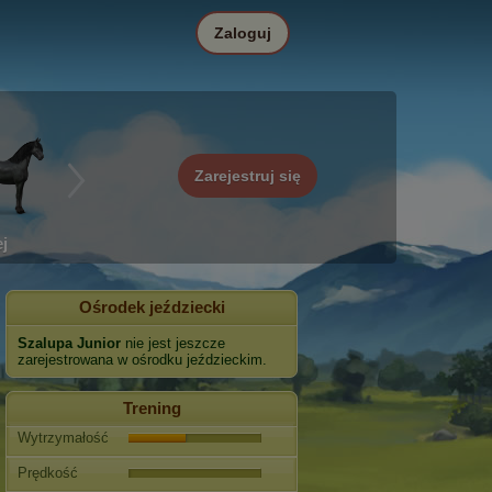
Zaloguj
Zarejestruj się
j
Ośrodek jeździecki
Szalupa Junior
nie jest jeszcze
zarejestrowana w ośrodku jeździeckim.
Trening
Wytrzymałość
Prędkość