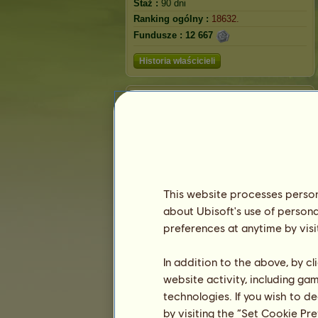
Staż :
90 dni
Ranking ogólny :
18632.
Fundusze :
12 667
Historia właścicieli
Ranking
Ranking ogólny
Ranking gatunków
Ranking zwycięstw
This website processes persona
about Ubisoft's use of persona
preferences at anytime by visi
In addition to the above, by c
website activity, including ga
technologies. If you wish to d
by visiting the “Set Cookie Pr