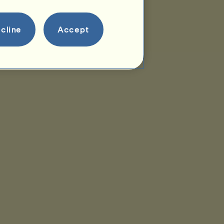
cline
Accept