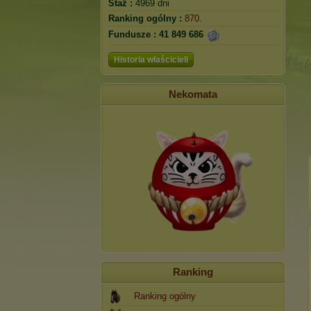
Staż :
4969 dni
Ranking ogólny :
870.
Fundusze :
41 849 686
Historia właścicieli
Nekomata
Ranking
Ranking ogólny