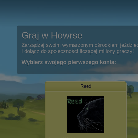
Graj w Howrse
Zarządzaj swoim wymarzonym ośrodkiem jeździe
i dołącz do społeczności liczącej miliony graczy!
Wybierz swojego pierwszego konia:
Reed