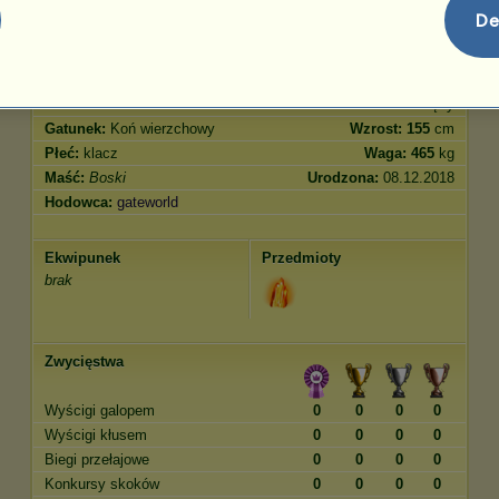
Skoki
500.00
De
Cechy
Geny
Bonus
Rasa:
Boski
Wiek:
12 lat 6 miesięcy
Gatunek:
Koń wierzchowy
Wzrost:
155
cm
Płeć:
klacz
Waga:
465
kg
Maść:
Boski
Urodzona:
08.12.2018
Hodowca:
gateworld
Ekwipunek
Przedmioty
brak
Zwycięstwa
Wyścigi galopem
0
0
0
0
Wyścigi kłusem
0
0
0
0
Biegi przełajowe
0
0
0
0
Konkursy skoków
0
0
0
0