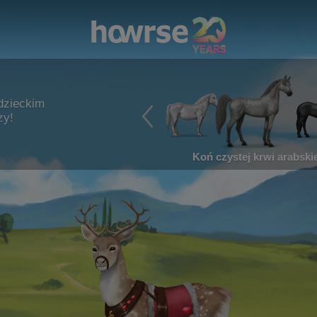
dzieckim
zy!
Koń czystej krwi arabskie