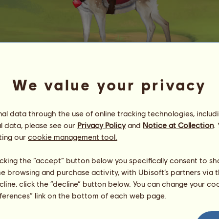
We value your privacy
Cupid
l data through the use of online tracking technologies, includ
Energia
100
%
08:00
Zdrowie
100
%
l data, please see our
Privacy Policy
and
Notice at Collection
.
Morale
100
%
ting our
cookie management tool.
Umiejętności
Suma:
3000.00
licking the “accept” button below you specifically consent to s
Wytrzymałość
500.00
me browsing and purchase activity, with Ubisoft’s partners via t
Prędkość
500.00
ecline, click the “decline” button below. You can change your c
Ujeżdżenie
500.00
eferences” link on the bottom of each web page.
Galop
500.00
Kłus
500.00