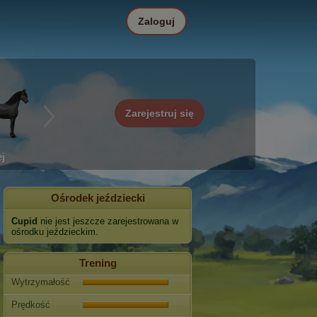
Zaloguj
Zarejestruj się
j
Ośrodek jeździecki
Cupid
nie jest jeszcze zarejestrowana w
ośrodku jeździeckim.
Trening
Wytrzymałość
Prędkość