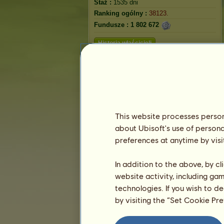
Staż :
1535 dni
Ranking ogólny :
38123.
Fundusze :
1 802 672
Historia właścicieli
This website processes persona
about Ubisoft's use of persona
preferences at anytime by visi
In addition to the above, by c
website activity, including ga
technologies. If you wish to d
by visiting the “Set Cookie Pr