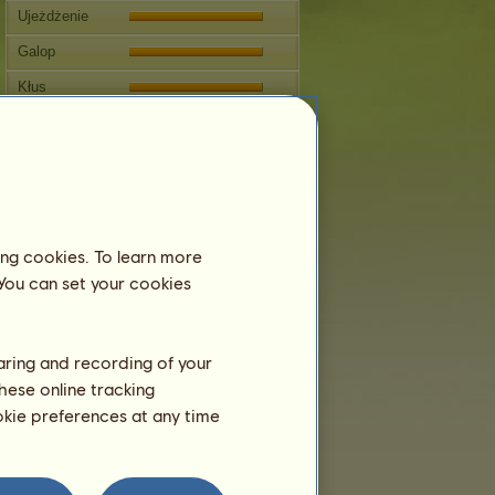
Ujeżdżenie
Galop
Kłus
Skoki
Zawody
Ta klacz specjalizuje się w
Jeździectwie Klasycznym.
ing cookies. To learn more
Rozmnażanie
 You can set your cookies
Informacja
Koń
Cupid
nie może się rozmnażać.
Drzewo genealogiczne
haring and recording of your
hese online tracking
ookie preferences at any time